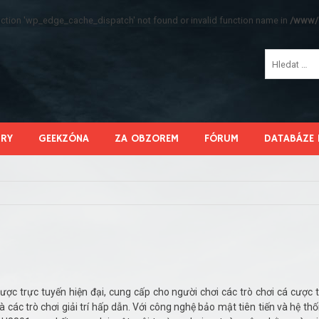
function 'wp_edge_cache_dispatch' not found or invalid function name in
/www/s
HRY
GEEKZÓNA
ZA OBZOREM
FÓRUM
DATABÁZE 
ược trực tuyến hiện đại, cung cấp cho người chơi các trò chơi cá cược 
à các trò chơi giải trí hấp dẫn. Với công nghệ bảo mật tiên tiến và hệ th