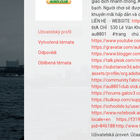
giao dịch nhanh chóng, 
bạch. Người chơi sẽ được
khuyến mãi hấp dẫn và d
LIÊN HỆ : - WEBSITE:
http
ĐỊA CHỈ : 530 Lê Văn Kh
Uživatelský profil
au8801 #trang ch
https://www.youtube.c
Vytvořená témata
https://gravatar.com/a
Odpovědi
https://www.blogger.c
https://talk.plesk.com
Oblíbená témata
https://substance3d.a
assets/profile/org.ad
https://community.fabri
https://au8801club.stck
https://forums.galciv3
https://bulkwp.com/sup
https://schoolido.lu/us
https://www.notebook.a
locale=en
https://f3
pid=846188
http://www.
Uživatelská úroveň: Účas