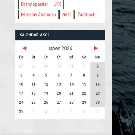
Drsný spasitel
JFK
Miroslav Žamboch
Neff
Žamboch
KALENDÁŘ AKCÍ
srpen 2026
Po
Út
St
Čt
pá
So
Ne
27
28
29
30
31
1
2
3
4
5
6
7
8
9
10
11
12
13
14
15
16
17
18
19
20
21
22
23
24
25
26
27
28
29
30
31
1
2
3
4
5
6