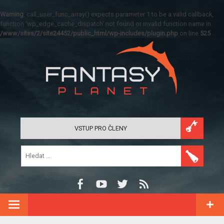
Warning
: call_user_func_array() expects parameter 1 to be a valid callback,
function 'wp_edge_cache_dispatch' not found or invalid function name in
/www/sites/2/site24452/public_html/wp-includes/plugin.php
on line
525
VSTUP PRO ČLENY