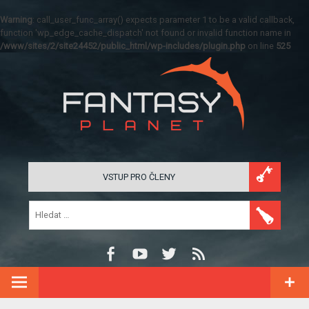
Warning
: call_user_func_array() expects parameter 1 to be a valid callback,
function 'wp_edge_cache_dispatch' not found or invalid function name in
/www/sites/2/site24452/public_html/wp-includes/plugin.php
on line
525
VSTUP PRO ČLENY