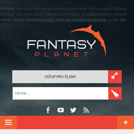
Warning
: call_user_func_array() expects parameter 1 to be a valid callback,
function 'wp_edge_cache_dispatch' not found or invalid function name in
/www/sites/2/site24452/public_html/wp-includes/plugin.php
on line
525
VSTUP PRO ČLENY