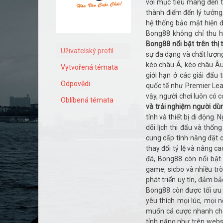
với mục tiêu mang đến t
thành điểm đến lý tưởng
hệ thống bảo mật hiện đ
Bong88 không chỉ thu h
Bong88 nổi bật trên thị
Uživatelský profil
sự đa dạng và chất lượng
kèo châu Á, kèo châu Âu,
Vytvořená témata
giới hạn ở các giải đấu
Odpovědi
quốc tế như Premier Lea
vậy, người chơi luôn có 
Oblíbená témata
và trải nghiệm người dù
tính và thiết bị di động.
dõi lịch thi đấu và thốn
cung cấp tính năng đặt cư
thay đổi tỷ lệ và nâng c
đá, Bong88 còn nổi bật v
game, sicbo và nhiều trò
phát triển uy tín, đảm b
Bong88 còn được tối ưu 
yêu thích mọi lúc, mọi n
muốn cá cược nhanh chóng
tính năng như trên websi