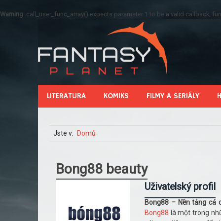
Warning
: call_user_func_array() expects parameter 1 to be a valid callback, 
LITERATURA
KOMIKS
FILMY A SERIÁLY
Jste v:
Domů
Bong88 beauty
Uživatelský profil
Bong88 – Nền tảng cá c
Bong88
là một trong nhữ