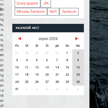
Drsný spasitel
JFK
đảm
dẫn
Miroslav Žamboch
Neff
Žamboch
yến
ờng
ày,
KALENDÁŘ AKCÍ
 lo
ại,
srpen 2026
ra,
ng,
Po
Út
St
Čt
pá
So
Ne
inh
27
28
29
30
31
1
2
hăm
sóc
3
4
5
6
7
8
9
oặc
10
11
12
13
14
15
16
iệt
17
18
19
20
21
22
23
òng
ười
24
25
26
27
28
29
30
uan
31
1
2
3
4
5
6
 ra
mãi
iao
mật