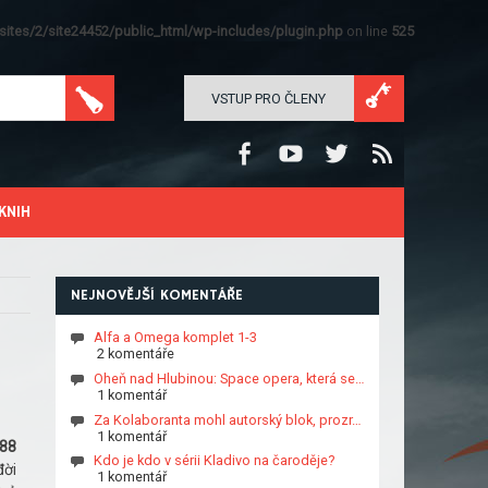
ites/2/site24452/public_html/wp-includes/plugin.php
on line
525
VSTUP PRO ČLENY
KNIH
NEJNOVĚJŠÍ KOMENTÁŘE
Alfa a Omega komplet 1-3
2 komentáře
Oheň nad Hlubinou: Space opera, která se…
1 komentář
Za Kolaboranta mohl autorský blok, prozr…
1 komentář
g88
Kdo je kdo v sérii Kladivo na čaroděje?
đời
1 komentář