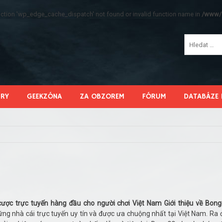
function 'wp_edge_cache_dispatch' not found or invalid function name in
/www/s
HRY
GEEKZÓNA
ZA OBZOREM
FÓRUM
DATABÁZE 
ược trực tuyến hàng đầu cho người chơi Việt Nam
Giới thiệu về Bon
ng nhà cái trực tuyến uy tín và được ưa chuộng nhất tại Việt Nam. Ra 