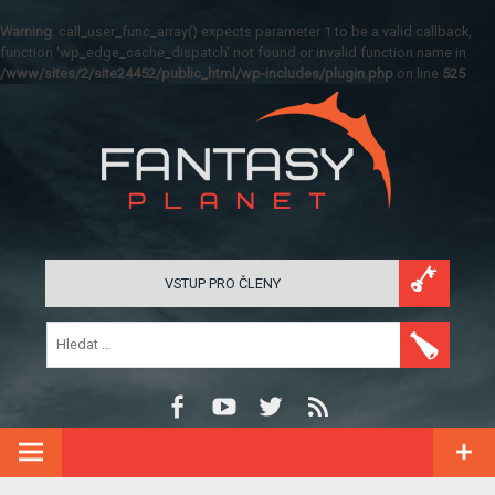
Warning
: call_user_func_array() expects parameter 1 to be a valid callback,
function 'wp_edge_cache_dispatch' not found or invalid function name in
/www/sites/2/site24452/public_html/wp-includes/plugin.php
on line
525
VSTUP PRO ČLENY