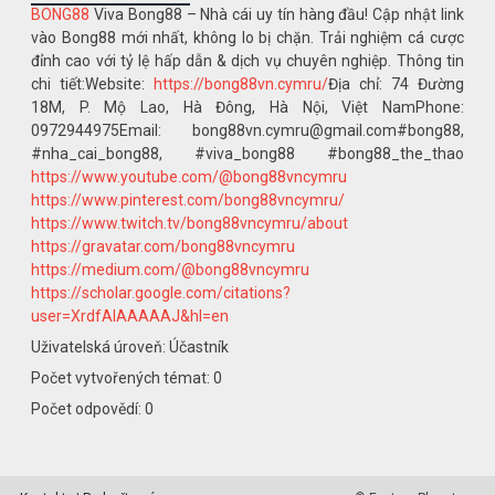
BONG88
Viva Bong88 – Nhà cái uy tín hàng đầu! Cập nhật link
vào Bong88 mới nhất, không lo bị chặn. Trải nghiệm cá cược
đỉnh cao với tỷ lệ hấp dẫn & dịch vụ chuyên nghiệp. Thông tin
chi tiết:Website:
https://bong88vn.cymru/
Địa chỉ: 74 Đường
18M, P. Mộ Lao, Hà Đông, Hà Nội, Việt NamPhone:
0972944975Email: bong88vn.cymru@gmail.com#bong88,
#nha_cai_bong88, #viva_bong88 #bong88_the_thao
https://www.youtube.com/@bong88vncymru
https://www.pinterest.com/bong88vncymru/
https://www.twitch.tv/bong88vncymru/about
https://gravatar.com/bong88vncymru
https://medium.com/@bong88vncymru
https://scholar.google.com/citations?
user=XrdfAIAAAAAJ&hl=en
Uživatelská úroveň: Účastník
Počet vytvořených témat: 0
Počet odpovědí: 0