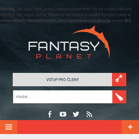
Warning
: call_user_func_array() expects parameter 1 to be a valid callback,
function 'wp_edge_cache_dispatch' not found or invalid function name in
/www/sites/2/site24452/public_html/wp-includes/plugin.php
on line
525
VSTUP PRO ČLENY