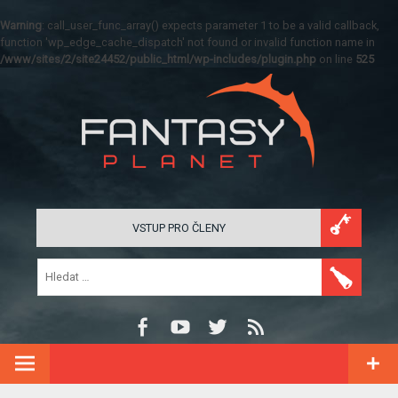
Warning
: call_user_func_array() expects parameter 1 to be a valid callback,
function 'wp_edge_cache_dispatch' not found or invalid function name in
/www/sites/2/site24452/public_html/wp-includes/plugin.php
on line
525
VSTUP PRO ČLENY