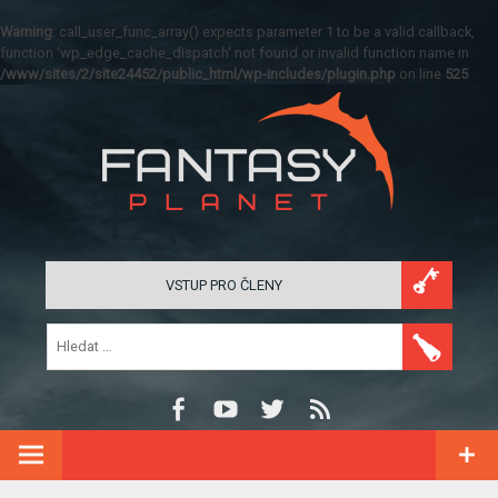
Warning
: call_user_func_array() expects parameter 1 to be a valid callback,
function 'wp_edge_cache_dispatch' not found or invalid function name in
/www/sites/2/site24452/public_html/wp-includes/plugin.php
on line
525
VSTUP PRO ČLENY