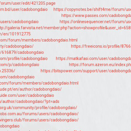
/jforum/user/edit/421205.page
com.bd/user/cadobongdaio
https://copynotes.be/shift4me/forum/us
https://www.passes.com/cadobongd
/users/cadobongdaio
https://onlinesequencer.net/forum/us
tp://galeria.farvista.net/member.php?action=showprofile&user_id=65
om/en/101912775
e.com/forum/members/cadobongdaio.html
ity/cadobongdaio/
https://freeicons.io/profile/876
ser/616879/cadobongdaio
.com/profile/cadobongdaio
https://matkafasi.com/user/cadobongd
.com/p/cadobongdaio
https://forum.azeron.eu/index.p
.25336/
https://bitspower.com/support/user/cadobongd
l.com/cadobongdaio
t.com/forum/members/cadobongdaio.html
ude.pt/en/author/cadobongdaio/
guide.com/user/cadobongdaio
ru/author/cadobongdaio/?pt=ads
n.org.uk/community/profile/cadobongdaio/
ngjobs.com.au/forums/users/cadobongdaio/
wingers.club/forums/users/cadobongdaio/
dobongdaio