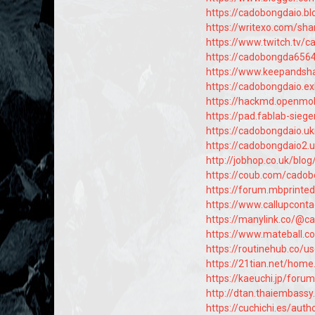
https://cadobongdaio.b
https://writexo.com/sh
https://www.twitch.tv/
https://cadobongda656
https://www.keepandsh
https://cadobongdaio.e
https://hackmd.openmol
https://pad.fablab-sie
https://cadobongdaio.uk
https://cadobongdaio2.
http://jobhop.co.uk/blo
https://coub.com/cadob
https://forum.mbprinte
https://www.callupcont
https://manylink.co/@c
https://www.mateball.
https://routinehub.co/u
https://21tian.net/ho
https://kaeuchi.jp/for
http://dtan.thaiembass
https://cuchichi.es/aut