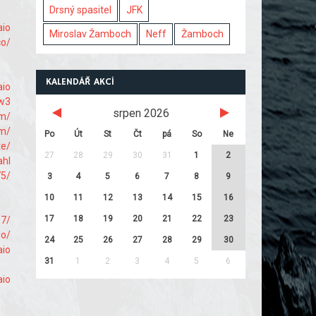
Drsný spasitel
JFK
aio
Miroslav Žamboch
Neff
Žamboch
co/
KALENDÁŘ AKCÍ
aio
Mw3
srpen 2026
om/
om/
Po
Út
St
Čt
pá
So
Ne
te/
27
28
29
30
31
1
2
ahl
75/
3
4
5
6
7
8
9
10
11
12
13
14
15
16
17
18
19
20
21
22
23
97/
io/
24
25
26
27
28
29
30
aio
31
1
2
3
4
5
6
aio