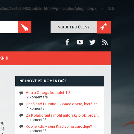
ites/2/site24452/public_html/wp-includes/plugin.php
on line
525
VSTUP PRO ČLENY
KNIH
NEJNOVĚJŠÍ KOMENTÁŘE
Alfa a Omega komplet 1-3
2 komentáře
Oheň nad Hlubinou: Space opera, která se…
1 komentář
Za Kolaboranta mohl autorský blok, prozr…
1 komentář
óng
Kdo je kdo v sérii Kladivo na čaroděje?
 lệ
1 komentář