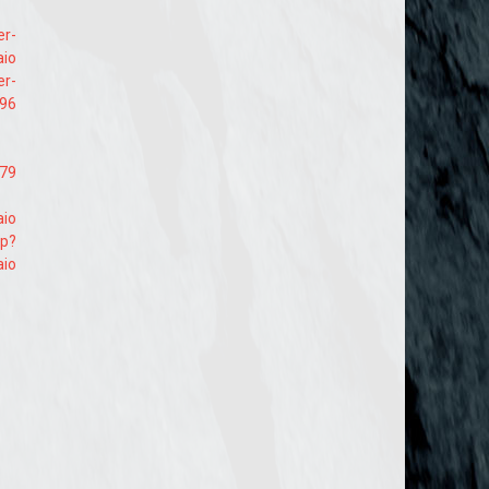
er-
aio
er-
896
679
aio
hp?
aio