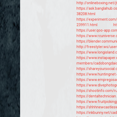
http://onlineboxing.net
https://ask.banglahub.
38208.html
https://experiment.com
239911.html
ht
https://user.qoo-app.c
https://www.rcunivers
https://blender.commun
http://freestyler.ws/u
https://www.longisland
https://www.instapaper
members/cadobongdaio
https://shareyoursocia
https://www.huntingne
https://www.empregosa
https://www.divephoto
https://shootinfo.com/
https://dentaltechnicia
https://www.fruitpicki
https://shhhnewcastles
https://inkbunny.net/ca