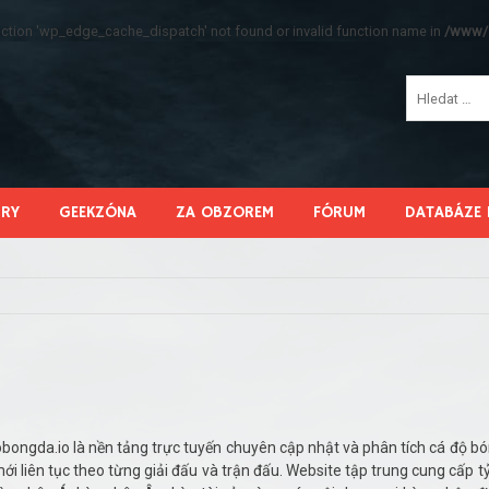
function 'wp_edge_cache_dispatch' not found or invalid function name in
/www/s
HRY
GEEKZÓNA
ZA OBZOREM
FÓRUM
DATABÁZE 
bongda.io là nền tảng trực tuyến chuyên cập nhật và phân tích cá độ b
ới liên tục theo từng giải đấu và trận đấu. Website tập trung cung cấp tỷ