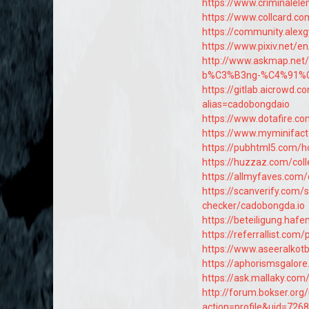
https://www.criminale
https://www.collcard.c
https://community.ale
https://www.pixiv.net/
http://www.askmap.ne
b%C3%B3ng-%C4%91%
https://gitlab.aicrowd.
alias=cadobongdaio
https://www.dotafire.c
https://www.myminifac
https://pubhtml5.com/
https://huzzaz.com/coll
https://allmyfaves.com
https://scanverify.com/
checker/cadobongda.io
https://beteiligung.haf
https://referrallist.com
https://www.aseeralkot
https://aphorismsgalor
https://ask.mallaky.co
http://forum.bokser.org
action=profile&uid=726