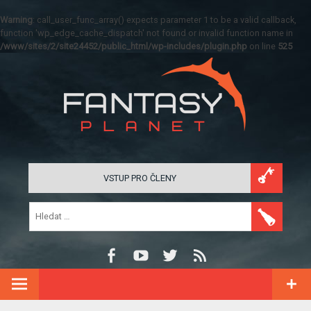
Warning
: call_user_func_array() expects parameter 1 to be a valid callback,
function 'wp_edge_cache_dispatch' not found or invalid function name in
/www/sites/2/site24452/public_html/wp-includes/plugin.php
on line
525
VSTUP PRO ČLENY