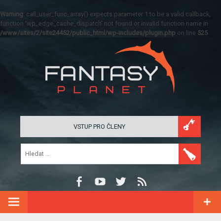
Warning
: call_user_func_array() expects parameter 1 to be a valid callback,
function 'wp_edge_cache_dispatch' not found or invalid function name in
/www/sites/2/site24452/public_html/wp-includes/plugin.php
on line
525
VSTUP PRO ČLENY