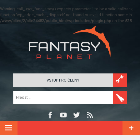
Warning
: call_user_func_array() expects parameter 1 to be a valid callback,
function 'wp_edge_cache_dispatch' not found or invalid function name in
/www/sites/2/site24452/public_html/wp-includes/plugin.php
on line
525
VSTUP PRO ČLENY