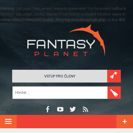
Warning
: call_user_func_array() expects parameter 1 to be a valid callback,
function 'wp_edge_cache_dispatch' not found or invalid function name in
/www/sites/2/site24452/public_html/wp-includes/plugin.php
on line
525
VSTUP PRO ČLENY