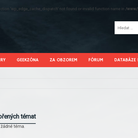
function 'wp_edge_cache_dispatch' not found or invalid function name in
/www/s
HRY
GEEKZÓNA
ZA OBZOREM
FÓRUM
DATABÁZE 
ořených témat
l žádné téma.