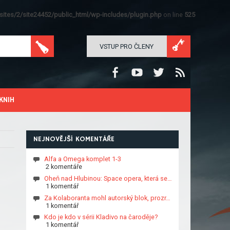
ites/2/site24452/public_html/wp-includes/plugin.php
on line
525
VSTUP PRO ČLENY
KNIH
NEJNOVĚJŠÍ KOMENTÁŘE
Alfa a Omega komplet 1-3
2 komentáře
Oheň nad Hlubinou: Space opera, která se…
1 komentář
Za Kolaboranta mohl autorský blok, prozr…
1 komentář
Kdo je kdo v sérii Kladivo na čaroděje?
1 komentář