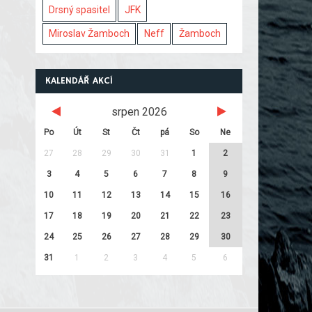
Drsný spasitel
JFK
Miroslav Žamboch
Neff
Žamboch
KALENDÁŘ AKCÍ
srpen 2026
Po
Út
St
Čt
pá
So
Ne
27
28
29
30
31
1
2
3
4
5
6
7
8
9
10
11
12
13
14
15
16
17
18
19
20
21
22
23
24
25
26
27
28
29
30
31
1
2
3
4
5
6