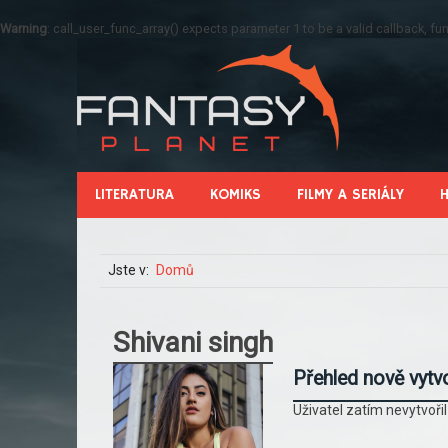
Warning
: call_user_func_array() expects parameter 1 to be a valid callback, 
LITERATURA
KOMIKS
FILMY A SERIÁLY
Jste v:
Domů
Shivani singh
Přehled nově vytv
Uživatel zatím nevytvoři