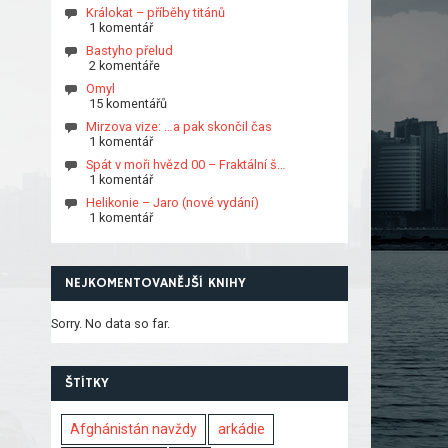
Králokat – příběhy titánů
1 komentář
Bastyho přelud
2 komentáře
Omyl
15 komentářů
Mirzova vize: …a pak skončil čas
1 komentář
Spát v moři hvězd 00 – Fraktální š…
1 komentář
Helikonie – Jaro (nové vydání)
1 komentář
NEJKOMENTOVANĚJŠÍ KNIHY
Sorry. No data so far.
ŠTÍTKY
Afghánistán navždy
arkádie