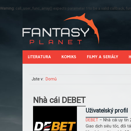
Warning
: call_user_func_array() expects parameter 1 to be a valid callback, 
LITERATURA
KOMIKS
FILMY A SERIÁLY
Jste v:
Domů
Nhà cái DEBET
Uživatelský profil
DEBET
– Nhà cái uy tín 
Giao dịch siêu tốc, đối