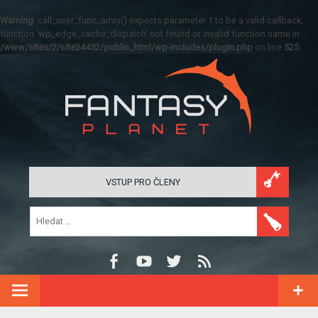
Warning
: call_user_func_array() expects parameter 1 to be a valid callback,
function 'wp_edge_cache_dispatch' not found or invalid function name in
/www/sites/2/site24452/public_html/wp-includes/plugin.php
on line
525
VSTUP PRO ČLENY