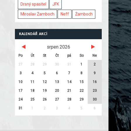
Drsný spasitel
JFK
Miroslav Žamboch
Neff
Žamboch
KALENDÁŘ AKCÍ
srpen 2026
Po
Út
St
Čt
pá
So
Ne
27
28
29
30
31
1
2
3
4
5
6
7
8
9
10
11
12
13
14
15
16
17
18
19
20
21
22
23
24
25
26
27
28
29
30
31
1
2
3
4
5
6