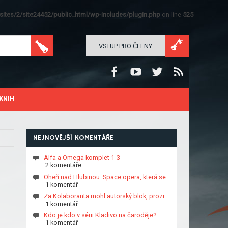
ites/2/site24452/public_html/wp-includes/plugin.php
on line
525
VSTUP PRO ČLENY
KNIH
NEJNOVĚJŠÍ KOMENTÁŘE
Alfa a Omega komplet 1-3
2 komentáře
Oheň nad Hlubinou: Space opera, která se…
1 komentář
Za Kolaboranta mohl autorský blok, prozr…
1 komentář
Kdo je kdo v sérii Kladivo na čaroděje?
1 komentář