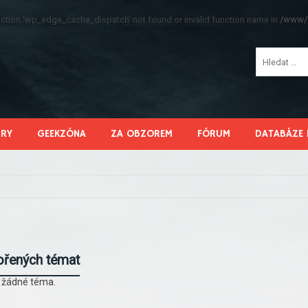
function 'wp_edge_cache_dispatch' not found or invalid function name in
/www/s
HRY
GEEKZÓNA
ZA OBZOREM
FÓRUM
DATABÁZE 
ořených témat
l žádné téma.