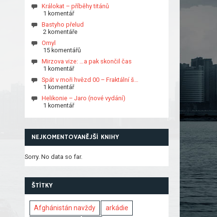
Králokat – příběhy titánů
1 komentář
Bastyho přelud
2 komentáře
Omyl
15 komentářů
Mirzova vize: …a pak skončil čas
1 komentář
Spát v moři hvězd 00 – Fraktální š…
1 komentář
Helikonie – Jaro (nové vydání)
1 komentář
NEJKOMENTOVANĚJŠÍ KNIHY
Sorry. No data so far.
ŠTÍTKY
Afghánistán navždy
arkádie