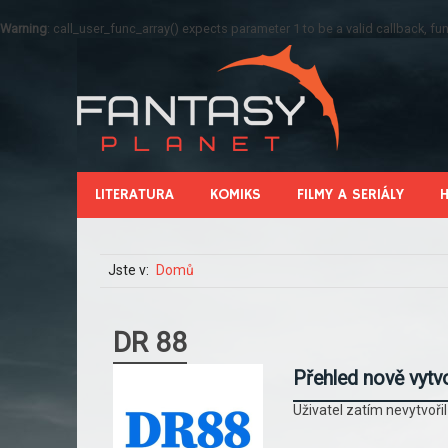
Warning
: call_user_func_array() expects parameter 1 to be a valid callback, 
LITERATURA
KOMIKS
FILMY A SERIÁLY
Jste v:
Domů
DR 88
Přehled nově vytv
Uživatel zatím nevytvoři