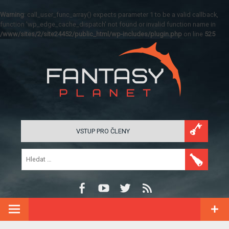
Warning
: call_user_func_array() expects parameter 1 to be a valid callback,
function 'wp_edge_cache_dispatch' not found or invalid function name in
/www/sites/2/site24452/public_html/wp-includes/plugin.php
on line
525
VSTUP PRO ČLENY