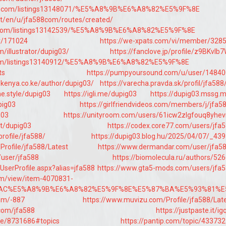
arch.com/listings13148071/%E5%A8%9B%E6%A8%82%E5%9F%8E
t/en/u/jfa588com/routes/created/
ynet.com/listings13142539/%E5%A8%9B%E6%A8%82%E5%9F%8E
r/171024
https://we-xpats.com/vi/member/328
om/illustrator/dupig03/
https://fanclove.jp/profile/z9BKvlb
ry.com/listings13140912/%E5%A8%9B%E6%A8%82%E5%9F%8E
ts
https://pumpyoursound.com/u/user/1484
ekenya.co.ke/author/dupig03/
https://varecha.pravda.sk/profil/jfa588
me.style/dupig03
https://igli.me/dupig03
https://dupig03.mssg.
pig03
https://girlfriendvideos.com/members/j/jfa5
g03
https://unityroom.com/users/61icw2zlgfouq8yhe
t/dupig03
https://codex.core77.com/users/jfa
profile/jfa588/
https://dupig03.blog.hu/2025/04/07/_43
Profile/jfa588/Latest
https://www.dermandar.com/user/jfa5
/user/jfa588
https://biomolecula.ru/authors/52
UserProfile.aspx?alias=jfa588
https://www.gta5-mods.com/users/jfa
om/view/item-4070831-
AC%E5%A8%9B%E6%A8%82%E5%9F%8E%E5%87%BA%E5%93%81%E
om/-887
https://www.muvizu.com/Profile/jfa588/Lat
com/jfa588
https://justpaste.it/ig
ile/8731686#topics
https://pantip.com/topic/43373