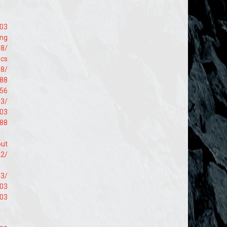
G03
eng
88/
ics
88/
588
156
03/
g03
588
out
2/
43/
g03
g03