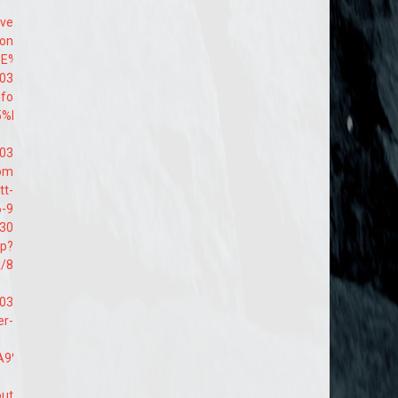
ive
ion
%BE%E8%A9%95%E5%88%86-
03
nfo
B%A5%E4%BA%82%E5%AF%AB%E4%BA%86
g03
com
tt-
6-9
130
hp?
x/8
g03
er-
%A9%97%E9%87%91-
out