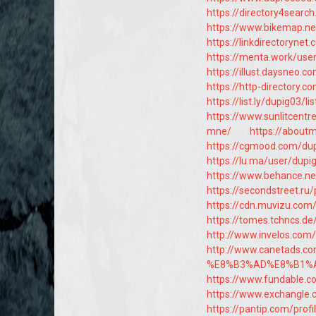
https://directory4se
https://www.bikemap.ne
https://linkdirector
https://menta.work/use
https://illust.daysneo.c
https://http-directo
https://list.ly/dupig03/lis
https://www.sunlitcentr
mne/
https://about
https://cgmood.com/du
https://lu.ma/user/dupi
https://www.behance.ne
https://secondstreet.ru/
https://cdn.muvizu.com/
https://tomes.tchncs.de
http://www.invelos.com/
http://www.canetads.c
%E8%B3%AD%E8%B1%
https://www.fundable.c
https://www.exchangle.
https://pantip.com/prof