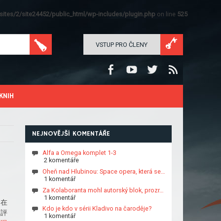
ites/2/site24452/public_html/wp-includes/plugin.php
on line
525
VSTUP PRO ČLENY
KNIH
NEJNOVĚJŠÍ KOMENTÁŘE
Alfa a Omega komplet 1-3
2 komentáře
Oheň nad Hlubinou: Space opera, která se…
1 komentář
Za Kolaboranta mohl autorský blok, prozr…
1 komentář
都在
Kdo je kdo v sérii Kladivo na čaroděje?
薦
評
1 komentář