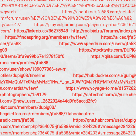
B0%E9%AB%94%E9%A9%97%E7%9A%84%E8%B3%AD%E8%B1%AC%E
rgwgwreh
https://about.me/jfa588.com/getstar
rum.com/forum/user/%E7%9C%BE%E7%99%BC%E5%A8%9B%E6%A8%82
ity/user47/
https://play.eslgaming.com/player/myinfos/206162
8.com/
https://linkmix.co/36278943
http://molbiol.ru/forums/index.p
https://findaspring.org/members/fwffew/
https://ai.ceo/jfa
user/jfa588
https://www.speedrun.com/users/jfa5
ig03
https://stocktwits.com/DUPI
IG03/items/3fa9e99b67e1378f50f0
https://qiita.com/DUPI
runs.com/profiles/jfa588
.com/user/show/189077866-ew-rr
rofiles/dupig03/timeline
https://hub.docker.com/u/guihg
jIxNzY0MzQuMTc0MzMyNzE1Nw..*_ga_XJWPQMJYHQ*MTc0MzMyNzE1
on.com/artist/wfewf
https://www.voyage-to.me/d15726
om/photographers/159179
https://safechat.com/u/yu.le.ch
unt.com/@new_user___2622024a44d9fe5accd2fc9
otist.com/members/dupig03/
om/hcgdietforums/members/jfa588/?tab=aboutme
nradio.com/jfa588
https://qna.habr.com/user/dupi
um.com/member.php?364075-jfa588&vmid=284226#vmessage284226
um.com/member.php?364075-jfa588&vmid=284233#vmessage284233