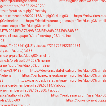
m/user/jfa588#gsc.tab=0
https://gitlab.aicrowd.com/jfa
org/members/jfa588.2262970/
tm.ro/profiles/dupig03/activity
roject.com/user/202024163/dupig03-dupig03
https://mitwirken.sta
g03/timeline
https://decidim.santcugat.cat/profiles/dupig03/timel
alsace.eu/profiles/dupig03/timeline
.com/%E7%9C%BE%E7%99%BC%E5%A8%9B%E6%A8%82
yenne.rillieuxlapape.fr/profiles/dupig03/timeline
g03
m/groups/14908761@N21/discuss/72157721922512534
ory.com/users/jfa588
isme.org/profiles/dupig03/timeline
raine.fr/profiles/DUPIG03/timeline
marne.fr/profiles/dupig03/timeline
rofiles/6379188-
https://decidim.calafell.cat/profiles/dupig03/timel
/reherje
https://participez.villeurbanne.fr/profiles/dupig03/timel
588
https://participer.loire-atlantique.fr/profiles/dupig03/timel
-oglasnik.net/members/jfa588.65114/#about
.com/members/jfa588.1690300/#about
al.ca/author/jfa588/
https://realdeejays.com/user/dupig
ofile/dupig03
https://bulios.com/@dupi
com/author/jfa588/