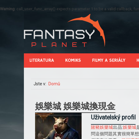
Warning
: call_user_func_array() expects parameter 1 to be a valid callback, 
LITERATURA
KOMIKS
FILMY A SERIÁLY
Jste v:
Domů
娛樂城 娛樂城換現金
Uživatelský profil
賭豬娛樂城
出品:
娛樂城
問這個問題其實很簡單