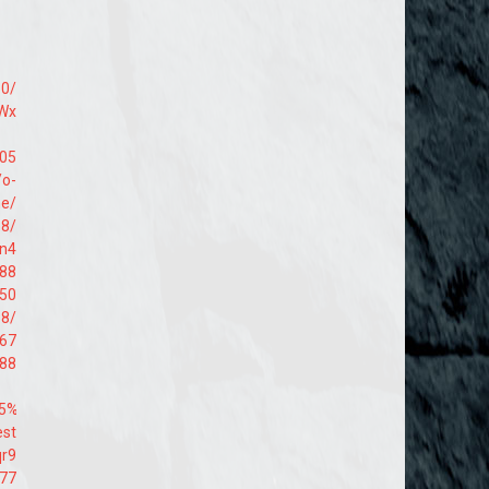
50/
7Wx
005
/o-
me/
88/
vn4
588
950
88/
667
588
5%A8%9B%E6%A8%82%E5%9F%8E%E6%8E%A8%E8%96%A6%E4%BB
est
qr9
277