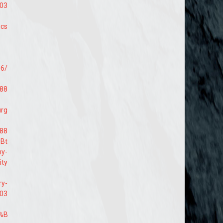
g03
ics
96/
588
urg
588
yBt
my-
ity
ry-
g03
%E5%A5%BD%E7%9A%84%E8%A7%A3%E7%AD%94%E8%B3%AD%E8%B1