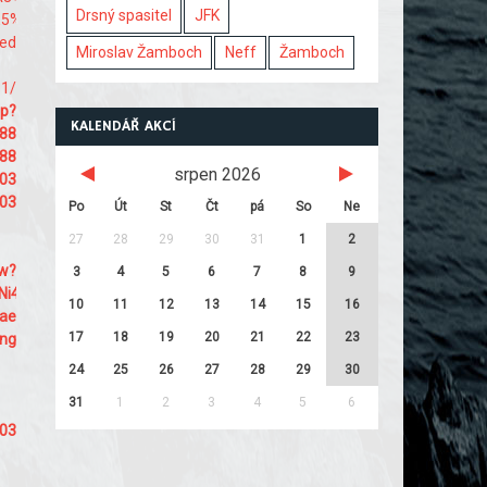
Drsný spasitel
JFK
5%A8%9B%E6%A8%82%E5%9F%8E
ted
Miroslav Žamboch
Neff
Žamboch
11/
hp?
KALENDÁŘ AKCÍ
588
888
srpen 2026
G03
G03
Po
Út
St
Čt
pá
So
Ne
27
28
29
30
31
1
2
iw?
3
4
5
6
7
8
9
Ni4xLjEuMTc0MzMyNzE3NS40MS4wLjA
.
10
11
12
13
14
15
16
2ae
17
18
19
20
21
22
23
eng
24
25
26
27
28
29
30
31
1
2
3
4
5
6
g03