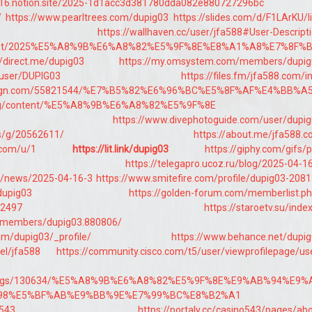
-016.notion.site/2025-1d1acc3d381780dda082e880727296bc
/
https://www.pearltrees.com/dupig03
https://slides.com/d/F1LArKU/l
https://wallhaven.cc/user/jfa588#User-Descript
blog.net/2025%E5%A8%9B%E6%A8%82%E5%9F%8E%E8%A1%A8%E7%8F
//direct.me/dupig03
https://my.omsystem.com/members/dupig
/user/DUPIG03
https://files.fm/jfa588.com/i
asdesign.com/55821544/%E7%B5%82%E6%96%BC%E5%8F%AF%E4%B
.org/content/%E5%A8%9B%E6%A8%82%E5%9F%8E
https://www.divephotoguide.com/user/dupi
ts/g/20562611/
https://about.me/jfa588.
.com/u/1
https://lit.link/dupig03
https://giphy.com/gifs/p
https://telegapro.ucoz.ru/blog/2025-04-1
et/news/2025-04-16-3
https://www.smitefire.com/profile/dupig03-208
dupig03
https://golden-forum.com/memberlist.p
82497
https://staroetv.su/inde
t/members/dupig03.880806/
om/dupig03/_profile/
https://www.behance.net/dupi
el/jfa588
https://community.cisco.com/t5/user/viewprofilepage/us
om/blogs/130634/%E5%A8%9B%E6%A8%82%E5%9F%8E%E9%AB%94%E9
98%E5%BF%AB%E9%BB%9E%E7%99%BC%E8%B2%A1
o543
https://portaly.cc/casino543/pages/ab