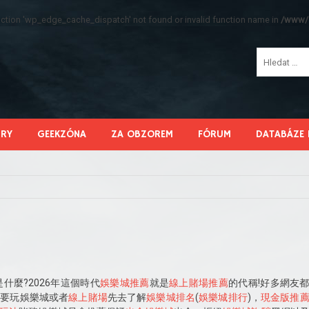
function 'wp_edge_cache_dispatch' not found or invalid function name in
/www/s
HRY
GEEKZÓNA
ZA OBZOREM
FÓRUM
DATABÁZE 
是什麼?2026年這個時代
娛樂城推薦
就是
線上賭場推薦
的代稱!好多網友
想要玩娛樂城或者
線上賭場
先去了解
娛樂城排名
(
娛樂城排行
)，
現金版推