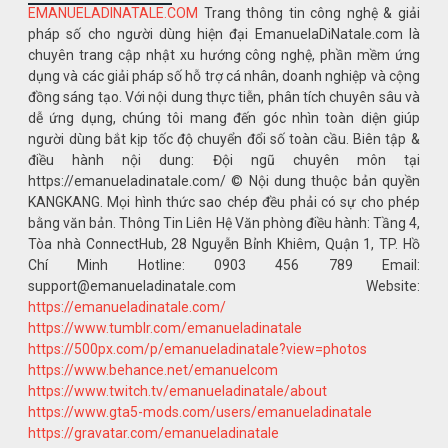
EMANUELADINATALE.COM
Trang thông tin công nghệ & giải
pháp số cho người dùng hiện đại EmanuelaDiNatale.com là
chuyên trang cập nhật xu hướng công nghệ, phần mềm ứng
dụng và các giải pháp số hỗ trợ cá nhân, doanh nghiệp và cộng
đồng sáng tạo. Với nội dung thực tiễn, phân tích chuyên sâu và
dễ ứng dụng, chúng tôi mang đến góc nhìn toàn diện giúp
người dùng bắt kịp tốc độ chuyển đổi số toàn cầu. Biên tập &
điều hành nội dung: Đội ngũ chuyên môn tại
https://emanueladinatale.com/ © Nội dung thuộc bản quyền
KANGKANG. Mọi hình thức sao chép đều phải có sự cho phép
bằng văn bản. Thông Tin Liên Hệ Văn phòng điều hành: Tầng 4,
Tòa nhà ConnectHub, 28 Nguyễn Bỉnh Khiêm, Quận 1, TP. Hồ
Chí Minh Hotline: 0903 456 789 Email:
support@emanueladinatale.com Website:
https://emanueladinatale.com/
https://www.tumblr.com/emanueladinatale
https://500px.com/p/emanueladinatale?view=photos
https://www.behance.net/emanuelcom
https://www.twitch.tv/emanueladinatale/about
https://www.gta5-mods.com/users/emanueladinatale
https://gravatar.com/emanueladinatale