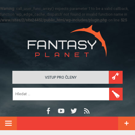
Warning
: call_user_func_array() expects parameter 1 to be a valid callback,
function 'wp_edge_cache_dispatch' not found or invalid function name in
/www/sites/2/site24452/public_html/wp-includes/plugin.php
on line
525
VSTUP PRO ČLENY