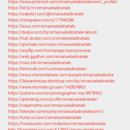
https://www.pinterest.com/emanueladinatalecom/_profile/
https://bit.ly/m/emanueladinatale
https://wakelet.com/@emanueladinatale
https://instapaper.com/p/17346286
https://issuu.com/emanueladinatale
https://disqus.com/by/emanueladinatale/about/
https://hub.docker.com/u/emanueladinatale
https://qna.habr.com/user/emanueladinatale
https://anyflip.com/homepage/ioyni/preview
https://web.ggather.com/emanueladinatale
https://mez.ink/emanueladinatale
https://leetcode.com/u/emanueladinatale/
https://www.intensedebate.com/people/emanueladinata
https://3dwarehouse.sketchup.com/by/emanueladinatale
https://www.nicovideo.jp/user/142859863
https://pxhere.com/en/photographer-me/4878962
https://golosknig.com/profile/emanueladinatale/
https://naijamatta.com/emanueladinatale
https://blender.community/emanueladinatalecom1/
https://luvly.co/users/emanueladinatale
https://hoaxbuster.com/redacteur/emanueladinatale
http://freestyler.ws/user/617955/emanueladinatale