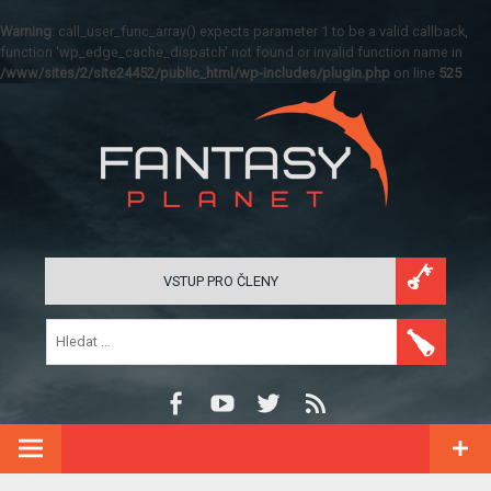
Warning
: call_user_func_array() expects parameter 1 to be a valid callback,
function 'wp_edge_cache_dispatch' not found or invalid function name in
/www/sites/2/site24452/public_html/wp-includes/plugin.php
on line
525
VSTUP PRO ČLENY