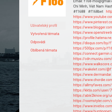
Email: f168-moi@gmail.
Chí Minh, Việt Nam Ha
#f1688 #f168bet
htt
https://www.youtube.
https://www.pinterest.
Uživatelský profil
https://www.blogger.c
https://www.openstree
Vytvořená témata
https://profile.hatena.
Odpovědi
https://disqus.com/by
https://500px.com/p/f
Oblíbená témata
https://connect.garmi
https://cdn.muvizu.com
https://www.walkscor
https://wakelet.com/@
https://www.dermanda
https://www.chordie.co
https://allmyfaves.co
https://kktix.com/user/
https://able2know.org/
https://roomstyler.co
https://www.invelos.co
https://www.huntingn