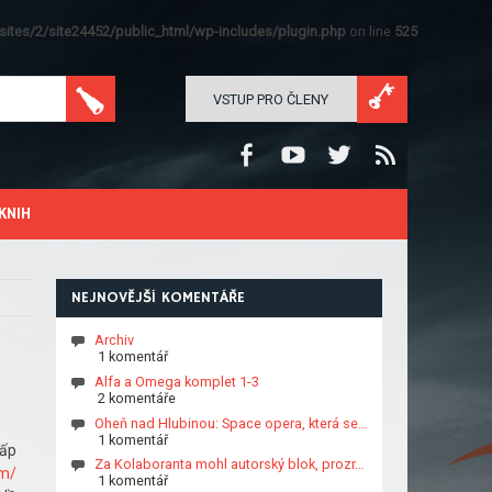
ites/2/site24452/public_html/wp-includes/plugin.php
on line
525
VSTUP PRO ČLENY
KNIH
NEJNOVĚJŠÍ KOMENTÁŘE
Archiv
1 komentář
Alfa a Omega komplet 1-3
2 komentáře
Oheň nad Hlubinou: Space opera, která se…
1 komentář
cấp
Za Kolaboranta mohl autorský blok, prozr…
om/
1 komentář