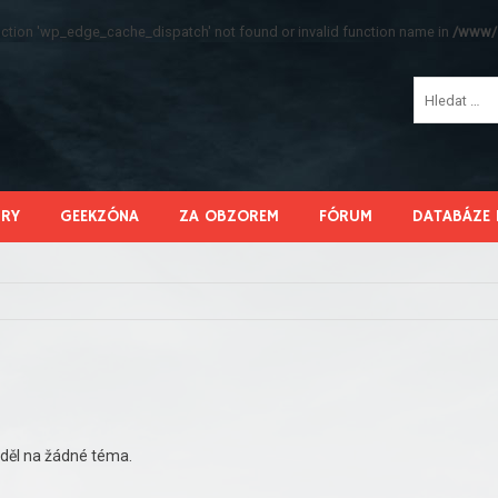
function 'wp_edge_cache_dispatch' not found or invalid function name in
/www/s
HRY
GEEKZÓNA
ZA OBZOREM
FÓRUM
DATABÁZE 
děl na žádné téma.