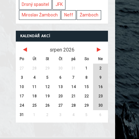
Drsný spasitel
JFK
Miroslav Žamboch
Neff
Žamboch
KALENDÁŘ AKCÍ
srpen 2026
Po
Út
St
Čt
pá
So
Ne
27
28
29
30
31
1
2
3
4
5
6
7
8
9
10
11
12
13
14
15
16
17
18
19
20
21
22
23
24
25
26
27
28
29
30
31
1
2
3
4
5
6