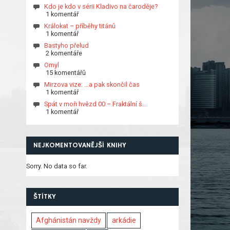
Kdo je kdo v sérii Kladivo na čaroděje?
1 komentář
Králokat – příběhy titánů
1 komentář
Bastyho přelud
2 komentáře
Omyl
15 komentářů
Mirzova vize: …a pak skončil čas
1 komentář
Spát v moři hvězd 00 – Fraktální š…
1 komentář
NEJKOMENTOVANĚJŠÍ KNIHY
Sorry. No data so far.
ŠTÍTKY
Afghánistán navždy
arkádie