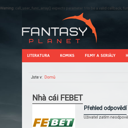
Warning
: call_user_func_array() expects parameter 1 to be a valid callback, 
LITERATURA
KOMIKS
FILMY A SERIÁLY
Jste v:
Domů
Nhà cái FEBET
Přehled odpovědí
Uživatel zatím neodpově