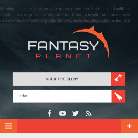
Warning
: call_user_func_array() expects parameter 1 to be a valid callback,
function 'wp_edge_cache_dispatch' not found or invalid function name in
/www/sites/2/site24452/public_html/wp-includes/plugin.php
on line
525
VSTUP PRO ČLENY