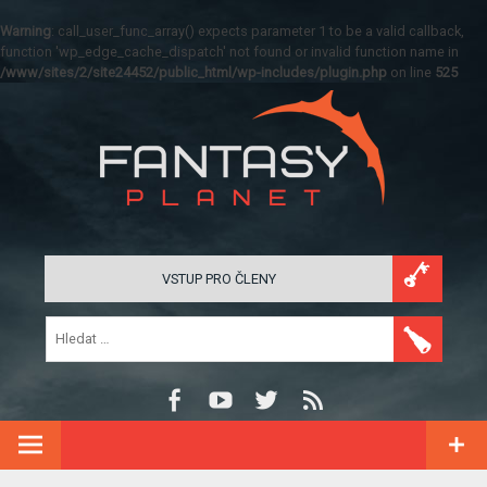
Warning
: call_user_func_array() expects parameter 1 to be a valid callback,
function 'wp_edge_cache_dispatch' not found or invalid function name in
/www/sites/2/site24452/public_html/wp-includes/plugin.php
on line
525
VSTUP PRO ČLENY