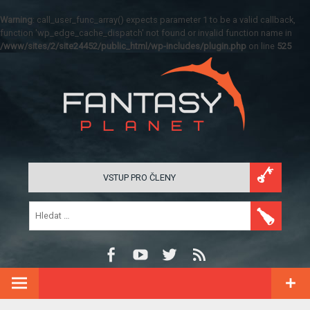
Warning
: call_user_func_array() expects parameter 1 to be a valid callback,
function 'wp_edge_cache_dispatch' not found or invalid function name in
/www/sites/2/site24452/public_html/wp-includes/plugin.php
on line
525
VSTUP PRO ČLENY