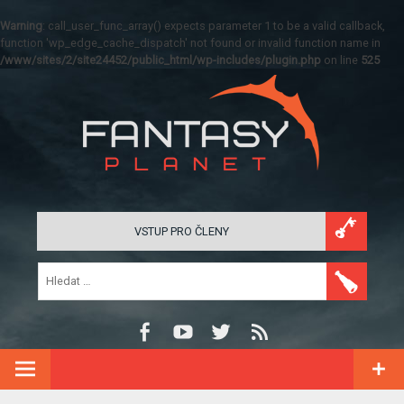
Warning
: call_user_func_array() expects parameter 1 to be a valid callback,
function 'wp_edge_cache_dispatch' not found or invalid function name in
/www/sites/2/site24452/public_html/wp-includes/plugin.php
on line
525
VSTUP PRO ČLENY