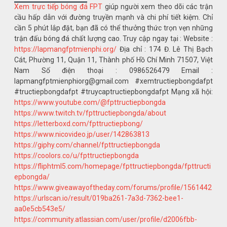
Xem trực tiếp bóng đá FPT
giúp người xem theo dõi các trận
cầu hấp dẫn với đường truyền mạnh và chi phí tiết kiệm. Chỉ
cần 5 phút lắp đặt, bạn đã có thể thưởng thức trọn vẹn những
trận đấu bóng đá chất lượng cao. Truy cập ngay tại : Website :
https://lapmangfptmienphi.org/
Địa chỉ : 174 Đ. Lê Thị Bạch
Cát, Phường 11, Quận 11, Thành phố Hồ Chí Minh 71507, Việt
Nam Số điện thoại : 0986526479 Email :
lapmangfptmienphiorg@gmail.com #xemtructiepbongdafpt
#tructiepbongdafpt #truycaptructiepbongdafpt Mạng xã hội:
https://www.youtube.com/@fpttructiepbongda
https://www.twitch.tv/fpttructiepbongda/about
https://letterboxd.com/fpttructiepbong/
https://www.nicovideo.jp/user/142863813
https://giphy.com/channel/fpttructiepbongda
https://coolors.co/u/fpttructiepbongda
https://fliphtml5.com/homepage/fpttructiepbongda/fpttructi
epbongda/
https://www.giveawayoftheday.com/forums/profile/1561442
https://urlscan.io/result/019ba261-7a3d-7362-bee1-
aa0e5cb543e5/
https://community.atlassian.com/user/profile/d2006fbb-