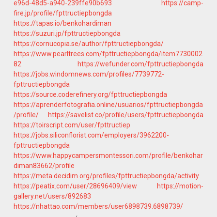
e96d-48d5-a940-239ffe90b693
https://camp-
fire.jp/profile/fpttructiepbongda
https://tapas.io/benkohardiman
https://suzuri.jp/fpttructiepbongda
https://cornucopia.se/author/fpttructiepbongda/
https://www.pearltrees.com/fpttructiepbongda/item7730002
82
https://wefunder.com/fpttructiepbongda
https://jobs.windomnews.com/profiles/7739772-
fpttructiepbongda
https://source.coderefinery.org/fpttructiepbongda
https://aprenderfotografia.online/usuarios/fpttructiepbongda
/profile/
https://savelist.co/profile/users/fpttructiepbongda
https://toirscript.com/user/fpttructiep
https://jobs.siliconflorist.com/employers/3962200-
fpttructiepbongda
https://www.happycampersmontessori.com/profile/benkohar
diman83662/profile
https://meta.decidim.org/profiles/fpttructiepbongda/activity
https://peatix.com/user/28696409/view
https://motion-
gallery.net/users/892683
https://nhattao.com/members/user6898739.6898739/