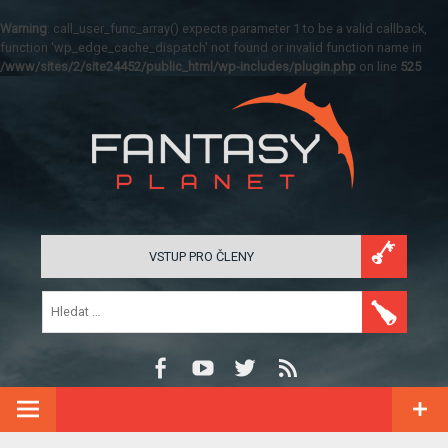
Warning
: call_user_func_array() expects parameter 1 to be a valid callback,
function 'wp_edge_cache_dispatch' not found or invalid function name in
/www/sites/2/site24452/public_html/wp-includes/plugin.php
on line
525
VSTUP PRO ČLENY