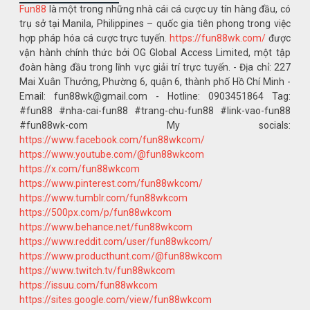
Fun88
là một trong những nhà cái cá cược uy tín hàng đầu, có
trụ sở tại Manila, Philippines – quốc gia tiên phong trong việc
hợp pháp hóa cá cược trực tuyến.
https://fun88wk.com/
được
vận hành chính thức bởi OG Global Access Limited, một tập
đoàn hàng đầu trong lĩnh vực giải trí trực tuyến. - Địa chỉ: 227
Mai Xuân Thưởng, Phường 6, quận 6, thành phố Hồ Chí Minh -
Email: fun88wk@gmail.com - Hotline: 0903451864 Tag:
#fun88 #nha-cai-fun88 #trang-chu-fun88 #link-vao-fun88
#fun88wk-com My socials:
https://www.facebook.com/fun88wkcom/
https://www.youtube.com/@fun88wkcom
https://x.com/fun88wkcom
https://www.pinterest.com/fun88wkcom/
https://www.tumblr.com/fun88wkcom
https://500px.com/p/fun88wkcom
https://www.behance.net/fun88wkcom
https://www.reddit.com/user/fun88wkcom/
https://www.producthunt.com/@fun88wkcom
https://www.twitch.tv/fun88wkcom
https://issuu.com/fun88wkcom
https://sites.google.com/view/fun88wkcom