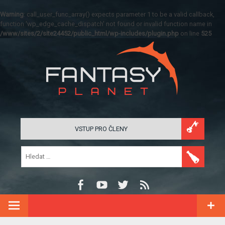
Warning
: call_user_func_array() expects parameter 1 to be a valid callback,
function 'wp_edge_cache_dispatch' not found or invalid function name in
/www/sites/2/site24452/public_html/wp-includes/plugin.php
on line
525
VSTUP PRO ČLENY