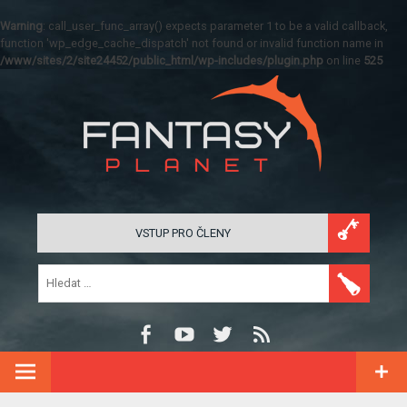
Warning
: call_user_func_array() expects parameter 1 to be a valid callback,
function 'wp_edge_cache_dispatch' not found or invalid function name in
/www/sites/2/site24452/public_html/wp-includes/plugin.php
on line
525
VSTUP PRO ČLENY