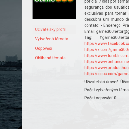
por dia, 7 dias por sema
segurança dos usuário
exclusivas para torna
descubra um mundo de 
contato: - Endereço: Pra
Uživatelský profil
Email: game300netbr@g
Tag: #game300net
Vytvořená témata
https://www.facebook.
Odpovědi
https://x.com/game300
https://www.tumblr.co
Oblíbená témata
https://www.behance.n
https://www.producth
https://issuu.com/game
Uživatelská úroveň: Účas
Počet vytvořených témat
Počet odpovědí: 0