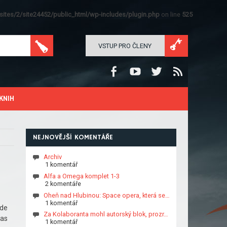
ites/2/site24452/public_html/wp-includes/plugin.php
on line
525
VSTUP PRO ČLENY
KNIH
NEJNOVĚJŠÍ KOMENTÁŘE
Archiv
1 komentář
Alfa a Omega komplet 1-3
2 komentáře
Oheň nad Hlubinou: Space opera, která se…
1 komentář
 de
Za Kolaboranta mohl autorský blok, prozr…
ras
1 komentář