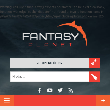
Warning
: call_user_func_array() expects parameter 1 to be a valid callback,
function 'wp_edge_cache_dispatch' not found or invalid function name in
/www/sites/2/site24452/public_html/wp-includes/plugin.php
on line
525
VSTUP PRO ČLENY