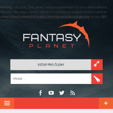
Warning
: call_user_func_array() expects parameter 1 to be a valid callback,
function 'wp_edge_cache_dispatch' not found or invalid function name in
/www/sites/2/site24452/public_html/wp-includes/plugin.php
on line
525
VSTUP PRO ČLENY