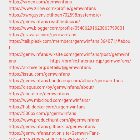
https://vimeo.com/gemwinfans
https://www.zillow.com/profile/gemwinfans
https://xwnguyenvietthoan702598.systeme.io/
https://gemwinfans.readthedocs.io/
https://www.blogger.com/profile/05406291623863799001
https://gravatar.com/gemwinfans
https://talk.plesk.com/members/gemwinfans.364071/#abou
t
https://gemwinfans.wixsite.com/gemwinfans/post/gemwinf
ans
https://profile.hatena.ne.jp/gemwinfans/
https://archive.org/details/@gemwinfans
https://issuu.com/gemwinfans
https://gemwinfans.bandcamp.com/album/gemwin-fans
https://disqus.com/by/gemwinfans/about/
https://about.me/gemwinfans
https://www.mixcloud.com/gemwinfans/
https://hub.docker.com/u/gemwinfans
https://500px.com/p/gemwinfans
https://www.producthunt.com/@gemwinfans
https://gemwinfans.gitbook.io/gemwinfans
https://gemwinfans.notion.site/Gemwin-Fans-
101e4f118d1280deb001f94e38fb5b17