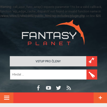
Warning
: call_user_func_array() expects parameter 1 to be a valid callback,
function 'wp_edge_cache_dispatch' not found or invalid function name in
/www/sites/2/site24452/public_html/wp-includes/plugin.php
on line
525
VSTUP PRO ČLENY