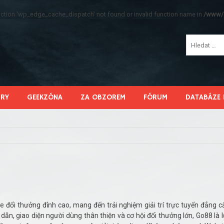
function 'wp_edge_cache_dispatch' not found or invalid function name in
/www/s
HRY
GEEKZÓNA
ZA OBZOREM
FÓRUM
DATABÁZE 
 đổi thưởng đỉnh cao, mang đến trải nghiệm giải trí trực tuyến đẳng c
 dẫn, giao diện người dùng thân thiện và cơ hội đổi thưởng lớn, Go88 là 