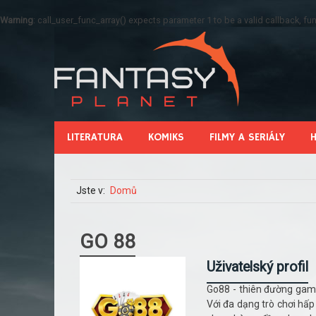
Warning
: call_user_func_array() expects parameter 1 to be a valid callback, 
LITERATURA
KOMIKS
FILMY A SERIÁLY
Jste v:
Domů
GO 88
Uživatelský profil
Go88 - thiên đường game
Với đa dạng trò chơi hấp