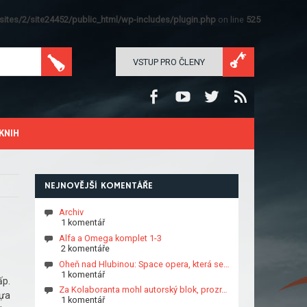
ites/2/site24452/public_html/wp-includes/plugin.php
on line
525
VSTUP PRO ČLENY
KNIH
NEJNOVĚJŠÍ KOMENTÁŘE
Archiv
1 komentář
Alfa a Omega komplet 1-3
2 komentáře
Oheň nad Hlubinou: Space opera, která se…
1 komentář
ấp.
Za Kolaboranta mohl autorský blok, prozr…
lựa
1 komentář