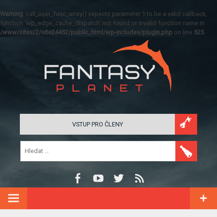
Warning
: call_user_func_array() expects parameter 1 to be a valid callback,
function 'wp_edge_cache_dispatch' not found or invalid function name in
/www/sites/2/site24452/public_html/wp-includes/plugin.php
on line
525
VSTUP PRO ČLENY