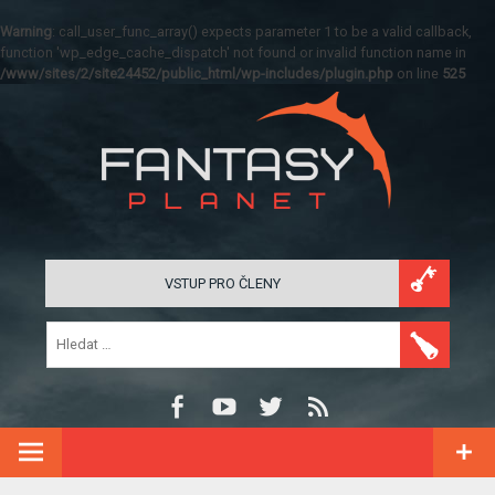
Warning
: call_user_func_array() expects parameter 1 to be a valid callback,
function 'wp_edge_cache_dispatch' not found or invalid function name in
/www/sites/2/site24452/public_html/wp-includes/plugin.php
on line
525
VSTUP PRO ČLENY