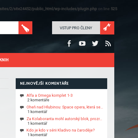
ites/2/site24452/public_html/wp-includes/plugin.php
on line
525
VSTUP PRO ČLENY
KNIH
NEJNOVĚJŠÍ KOMENTÁŘE
Alfa a Omega komplet 1-3
2 komentáře
Oheň nad Hlubinou: Space opera, která se…
1 komentář
Za Kolaboranta mohl autorský blok, prozr…
1 komentář
Kdo je kdo v sérii Kladivo na čaroděje?
1 komentář