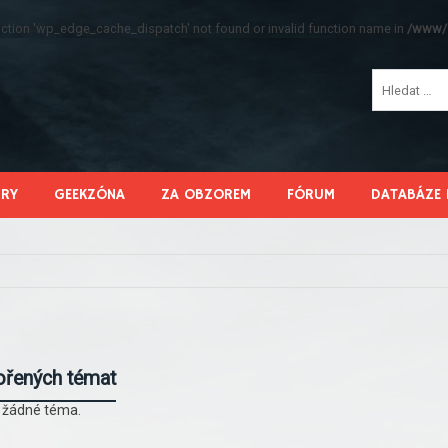
function 'wp_edge_cache_dispatch' not found or invalid function name in
/www/s
HRY
GEEKZÓNA
ZA OBZOREM
FÓRUM
DATABÁZE 
ořených témat
l žádné téma.