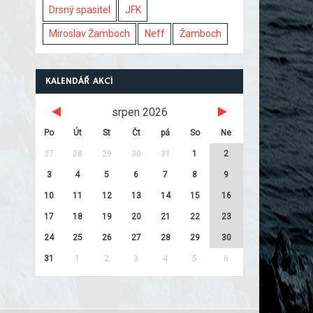
Drsný spasitel
JFK
Miroslav Žamboch
Neff
Žamboch
KALENDÁŘ AKCÍ
srpen 2026
Po
Út
St
Čt
pá
So
Ne
27
28
29
30
31
1
2
3
4
5
6
7
8
9
10
11
12
13
14
15
16
17
18
19
20
21
22
23
24
25
26
27
28
29
30
31
1
2
3
4
5
6