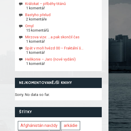
Králokat – příběhy titánů
1 komentář
Bastyho přelud
2 komentáře
Omyl
15 komentářů
Mirzova vize: …a pak skončil čas
1 komentář
Spát v moři hvězd 00 – Fraktální š…
1 komentář
Helikonie – Jaro (nové vydání)
1 komentář
NEJKOMENTOVANĚJŠÍ KNIHY
Sorry. No data so far.
ŠTÍTKY
Afghánistán navždy
arkádie