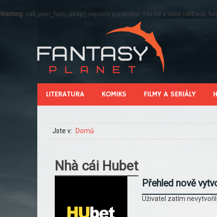
Warning
: call_user_func_array() expects parameter 1 to be a valid callback, 
LITERATURA
KOMIKS
FILMY A SERIÁLY
Jste v:
Domů
Nhà cái Hubet
Přehled nově vytv
Uživatel zatím nevytvoři