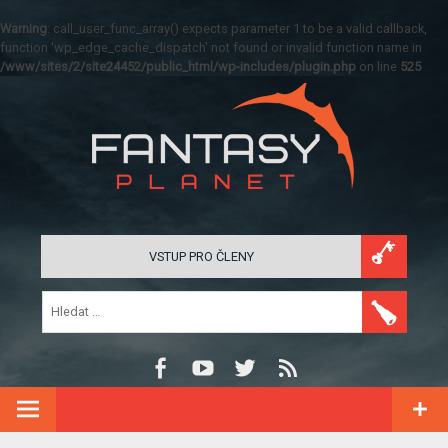
Warning
: call_user_func_array() expects parameter 1 to be a valid callback,
function 'wp_edge_cache_dispatch' not found or invalid function name in
/www/sites/2/site24452/public_html/wp-includes/plugin.php
on line
525
VSTUP PRO ČLENY