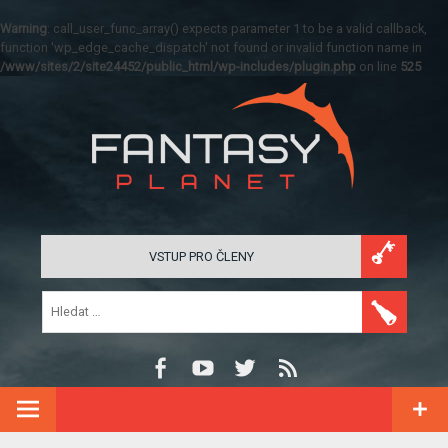
Warning
: call_user_func_array() expects parameter 1 to be a valid callback,
function 'wp_edge_cache_dispatch' not found or invalid function name in
/www/sites/2/site24452/public_html/wp-includes/plugin.php
on line
525
VSTUP PRO ČLENY