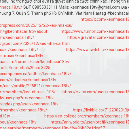
n sâu, hỗ trợ người chơi đưa ra quyết định cá cược chính xác. Thông tin l
nhacai18.tv/
SĐT 09855333111 Mails: keonhacai18tv@gmail.com Địa 
ường 7, Quận 5, Thành phố Hồ Chí Minh, Việt Nam Hastag #keonhaca
nhacai18tv
https://x.com/keonhacai1
wordpress.com/2025/12/22/keo-nha-cai/
om/@keonhacai18tv/about
https://www.tumblr.com/keonhacai1
com/keonhacai18tv/
https://gravatar.com/keonhacai1
blogspot.com/2025/12/keo-nha-cai.html
/user/keonhacai18tv/
https://www.twitch.tv/keonhacai1
/en/user/keonhacai18tv
zaar.com/forums/user/keonhacai18tv/
profile/keo--nha%20cai-3225
eocompanies.ca/author/keonhacai18tv/
.com/redacteur/keonhacai18tv
om/user/profile/296821/keonhacai18tv/
.com/members/keo-nha-cai-105/
https://civitai.com/user/keonhacai1
lv/user.php?u=keonhacai18tv
e/index.php/user/keonhacai18tv
om/member/keonhacai18tv/
https://linkbio.co/7122302DtB
ai18tv
https://eo-college.org/members/keonhacai18
about/keonhacai18tv
https://aniworld.to/user/profil/keonhacai1
om/elearning/members/keonhacai18tv/?v=96b62e1dce57