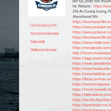
liên tục, phân tích chuyê
hệ: Website :
https://keo
296 An Dương Vương, Ph
#keo
https://keonhacai18tv.
Uživatelský profil
https://www.youtube.c
https://www.pinterest.
Vytvořená témata
https://keonhacai18tv.
Odpovědi
https://www.reddit.com
https://mecabricks.com
Oblíbená témata
http://forum.moduleba
https://dapp.orvium.io/
https://www.canadavid
https://www.hoaxbuster
https://www.halaltrip.c
https://library.zortrax
https://www.bmwpower.
https://forum.tomedo.d
https://talkmarkets.c
https://bio.site/keonhac
https://www.linqto.me/
https://formulamasa.c