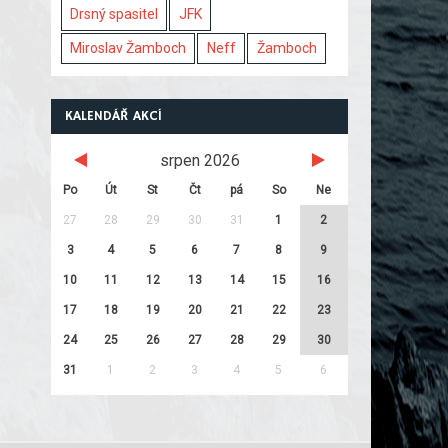
Drsný spasitel
JFK
Miroslav Žamboch
Neff
Žamboch
KALENDÁŘ AKCÍ
srpen 2026
Po
Út
St
Čt
pá
So
Ne
27
28
29
30
31
1
2
3
4
5
6
7
8
9
10
11
12
13
14
15
16
17
18
19
20
21
22
23
24
25
26
27
28
29
30
31
1
2
3
4
5
6