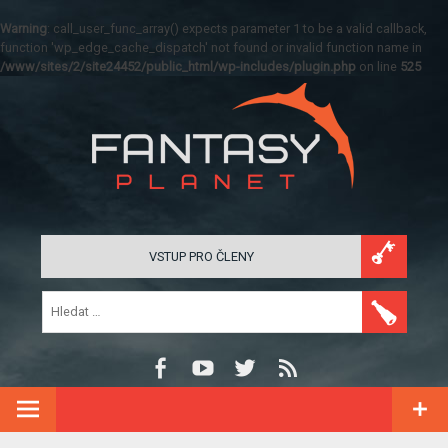
Warning
: call_user_func_array() expects parameter 1 to be a valid callback,
function 'wp_edge_cache_dispatch' not found or invalid function name in
/www/sites/2/site24452/public_html/wp-includes/plugin.php
on line
525
VSTUP PRO ČLENY