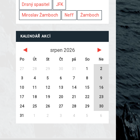
Drsný spasitel
JFK
Miroslav Žamboch
Neff
Žamboch
KALENDÁŘ AKCÍ
srpen 2026
Po
Út
St
Čt
pá
So
Ne
27
28
29
30
31
1
2
3
4
5
6
7
8
9
10
11
12
13
14
15
16
17
18
19
20
21
22
23
24
25
26
27
28
29
30
31
1
2
3
4
5
6