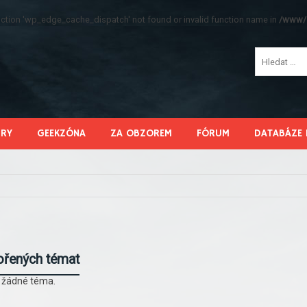
function 'wp_edge_cache_dispatch' not found or invalid function name in
/www/s
HRY
GEEKZÓNA
ZA OBZOREM
FÓRUM
DATABÁZE 
ořených témat
l žádné téma.