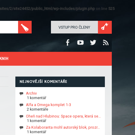
ites/2/site24452/public_html/wp-includes/plugin.php
on line
525
VSTUP PRO ČLENY
KNIH
NEJNOVĚJŠÍ KOMENTÁŘE
Archiv
1 komentář
Alfa a Omega komplet 1-3
2 komentáře
Oheň nad Hlubinou: Space opera, která se…
1 komentář
Za Kolaboranta mohl autorský blok, prozr…
1 komentář