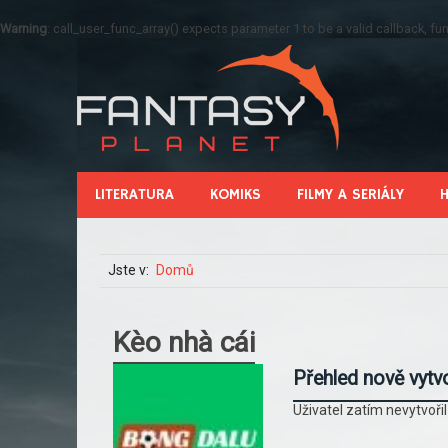
Warning
: call_user_func_array() expects parameter 1 to be a valid callback, 
LITERATURA
KOMIKS
FILMY A SERIÁLY
Jste v:
Domů
Kèo nhà cái
Přehled nově vytv
Uživatel zatím nevytvoři