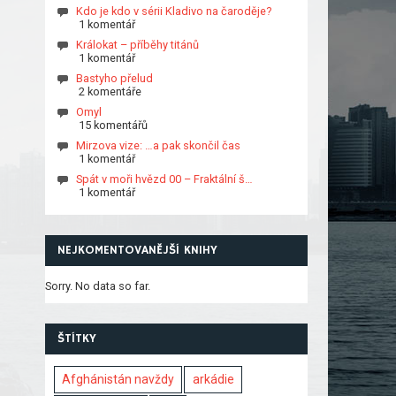
Kdo je kdo v sérii Kladivo na čaroděje?
1 komentář
Králokat – příběhy titánů
1 komentář
Bastyho přelud
2 komentáře
Omyl
15 komentářů
Mirzova vize: …a pak skončil čas
1 komentář
Spát v moři hvězd 00 – Fraktální š…
1 komentář
NEJKOMENTOVANĚJŠÍ KNIHY
Sorry. No data so far.
ŠTÍTKY
Afghánistán navždy
arkádie