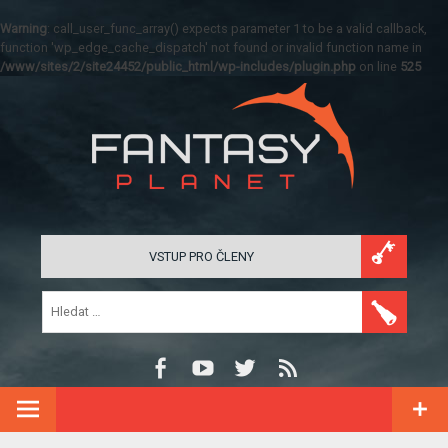
Warning
: call_user_func_array() expects parameter 1 to be a valid callback,
function 'wp_edge_cache_dispatch' not found or invalid function name in
/www/sites/2/site24452/public_html/wp-includes/plugin.php
on line
525
VSTUP PRO ČLENY