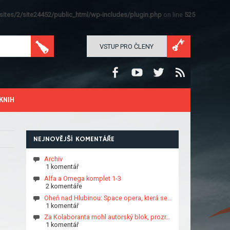
ites/2/site24452/public_html/wp-includes/plugin.php
on line
525
VSTUP PRO ČLENY
KNIH
NEJNOVĚJŠÍ KOMENTÁŘE
Archiv
1 komentář
Alfa a Omega komplet 1-3
2 komentáře
Oheň nad Hlubinou: Space opera, která se…
1 komentář
Za Kolaboranta mohl autorský blok, prozr…
1 komentář