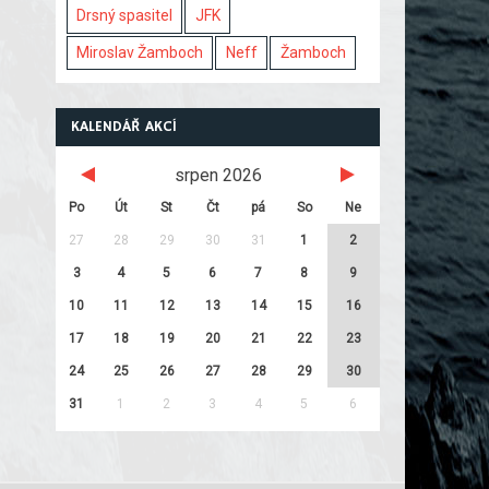
Drsný spasitel
JFK
Miroslav Žamboch
Neff
Žamboch
KALENDÁŘ AKCÍ
srpen 2026
Po
Út
St
Čt
pá
So
Ne
27
28
29
30
31
1
2
3
4
5
6
7
8
9
10
11
12
13
14
15
16
17
18
19
20
21
22
23
24
25
26
27
28
29
30
31
1
2
3
4
5
6