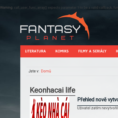
Warning
: call_user_func_array() expects parameter 1 to be a valid callback, 
LITERATURA
KOMIKS
FILMY A SERIÁLY
Jste v:
Domů
Keonhacai life
Přehled nově vytv
Uživatel zatím nevytvoři