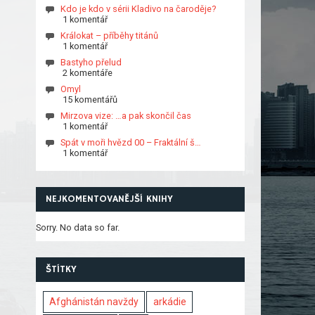
Kdo je kdo v sérii Kladivo na čaroděje?
1 komentář
Králokat – příběhy titánů
1 komentář
Bastyho přelud
2 komentáře
Omyl
15 komentářů
Mirzova vize: …a pak skončil čas
1 komentář
Spát v moři hvězd 00 – Fraktální š…
1 komentář
NEJKOMENTOVANĚJŠÍ KNIHY
Sorry. No data so far.
ŠTÍTKY
Afghánistán navždy
arkádie