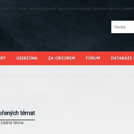
function 'wp_edge_cache_dispatch' not found or invalid function name in
/www/s
HRY
GEEKZÓNA
ZA OBZOREM
FÓRUM
DATABÁZE 
ořených témat
l žádné téma.