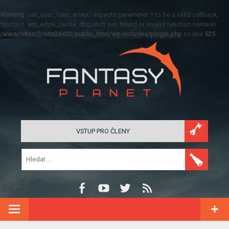
Warning
: call_user_func_array() expects parameter 1 to be a valid callback,
function 'wp_edge_cache_dispatch' not found or invalid function name in
/www/sites/2/site24452/public_html/wp-includes/plugin.php
on line
525
VSTUP PRO ČLENY