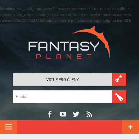
Warning
: call_user_func_array() expects parameter 1 to be a valid callback,
function 'wp_edge_cache_dispatch' not found or invalid function name in
/www/sites/2/site24452/public_html/wp-includes/plugin.php
on line
525
VSTUP PRO ČLENY