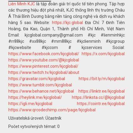
Liên Minh KJC
là tập đoàn giải trí quốc tế tiên phong. Tập hợp
các thương hiệu đột phá nhất, KJC thống lĩnh thị trường Châu
Á Thái Bình Dương bằng nền tảng công nghệ và dịch vụ khách
hàng 5 sao. Website:
https://kjc.global
Địa Chỉ: 7 Đinh Tiên
Hoàng, Đa Kao, Quận 1, Thành phố Hồ Chí Minh, Việt Nam
Email: kjcglobal.company@gmail.com #kjc #lienminhkjc
#rr88kjc #xx88kjc #mm88kjc #kjclienminh #kjcgroup
#kjcwebsite #kjccom # kjcservices Social:
https://www.facebook.com/kjcglobal/
https://x.com/kjcglobal
https://www.youtube.com/@kjcglobal
https://www.pinterest.com/kjcglobal/
https://www.twitch.tv/kjcglobal/about
https://gravatar.com/kjcglobal
https://bit.ly/m/kjcglobal
https://www.tumblr.com/kjcglobal
https://www.behance.net/kjcglobal
https://linktr.ee/kjcglobal
https://heylink.me/kjcglobal/
https://linksta.cc/@kjcglobal
https://igli.me/kjcglobal
https://cointr.ee/kjcglobal
https://www.qrcodechimp.com/page/kjcglobal
Uživatelská úroveň: Účastník
Počet vytvořených témat: 0