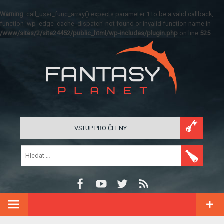
Warning
: call_user_func_array() expects parameter 1 to be a valid callback,
function 'wp_edge_cache_dispatch' not found or invalid function name in
/www/sites/2/site24452/public_html/wp-includes/plugin.php
on line
525
VSTUP PRO ČLENY